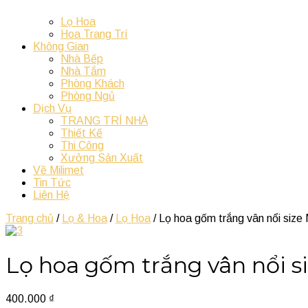
Lọ Hoa
Hoa Trang Trí
Không Gian
Nhà Bếp
Nhà Tắm
Phòng Khách
Phòng Ngủ
Dịch Vụ
TRANG TRÍ NHÀ
Thiết Kế
Thi Công
Xưởng Sản Xuất
Về Milimet
Tin Tức
Liên Hệ
Trang chủ
/
Lọ & Hoa
/
Lọ Hoa
/ Lọ hoa gốm trắng vân nổi size
Lọ hoa gốm trắng vân nổi s
400.000
₫