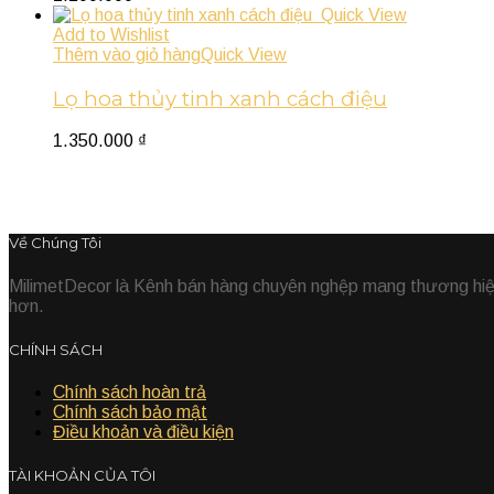
Quick View
Add to Wishlist
Thêm vào giỏ hàng
Quick View
Lọ hoa thủy tinh xanh cách điệu
1.350.000
₫
Về Chúng Tôi
MilimetDecor là Kênh bán hàng chuyên nghệp mang thương hiệu 
hơn.
CHÍNH SÁCH
Chính sách hoàn trả
Chính sách bảo mật
Điều khoản và điều kiện
TÀI KHOẢN CỦA TÔI