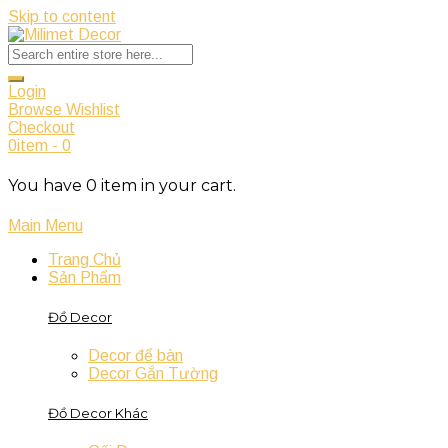
Skip to content
Login
Browse Wishlist
Checkout
0
item
-
0
You have
0
item
in your cart.
Main Menu
Trang Chủ
Sản Phẩm
Đồ Decor
Decor để bàn
Decor Gắn Tường
Đồ Decor Khác