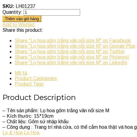
SKU:
LH01237
Quantity:
Thêm vào giỏ hàng
Add to Wishlist
Share this product:
Share "Lọ hoa gốm trắng vân nổi size M" on Facebook
Share "Lọ hoa gốm trắng vân nổi size M" on Google Plus
Share "Lọ hoa gốm trắng vân nổi size M" on Twitter
Share "Lọ hoa gốm trắng vân nổi size M" on Pinterest
Share "Lọ hoa gốm trắng vân nổi size M" on LinkedIn
Mô tả
Product Categories
Product Tags
Product Description
– Tên sản phẩm: Lọ hoa gốm trắng vân nổi size M
– Kích thước: 15*19cm
– Chất liệu: Gốm sứ nhập khẩu
– Công dụng : Trang trí nhà cửa, có thể cắm hoa thật và hoa g
Lọ & Hoa
Lọ Hoa