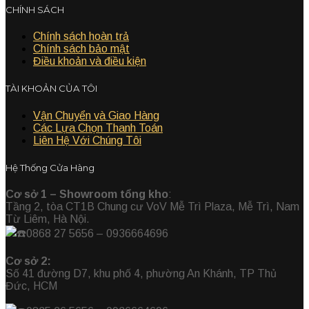
CHÍNH SÁCH
Chính sách hoàn trả
Chính sách bảo mật
Điều khoản và điều kiện
TÀI KHOẢN CỦA TÔI
Vận Chuyển và Giao Hàng
Các Lựa Chọn Thanh Toán
Liên Hệ Với Chúng Tôi
Hệ Thống Cửa Hàng
Cơ sở 1 – Showroom tổng kho
:
Tầng 2, tòa CT1B Chung cư VoV Mễ Trì Plaza, Mễ Trì, Nam
Từ Liêm, Hà Nội.
0868 27 5656 – 0936664696
Cơ sở 2:
Số 41 đường D7, khu phố 4, phường An Khánh, TP Thủ
Đức, HCM