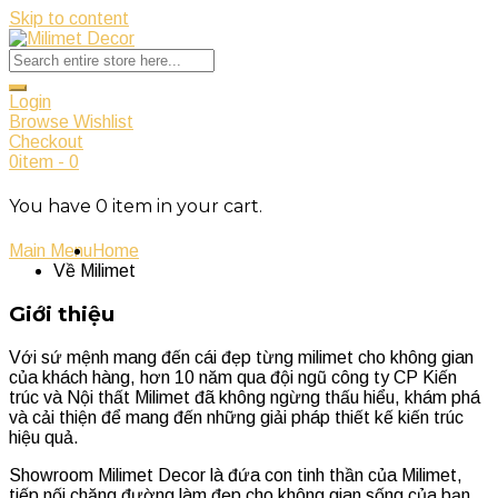
Skip to content
Login
Browse Wishlist
Checkout
0
item
-
0
You have
0
item
in your cart.
Main Menu
Home
Về Milimet
Giới thiệu
Với sứ mệnh mang đến cái đẹp từng milimet cho không gian
của khách hàng, hơn 10 năm qua đội ngũ công ty CP Kiến
trúc và Nội thất Milimet đã không ngừng thấu hiểu, khám phá
và cải thiện để mang đến những giải pháp thiết kế kiến trúc
hiệu quả.
Showroom Milimet Decor là đứa con tinh thần của Milimet,
tiếp nối chặng đường làm đẹp cho không gian sống của bạn.