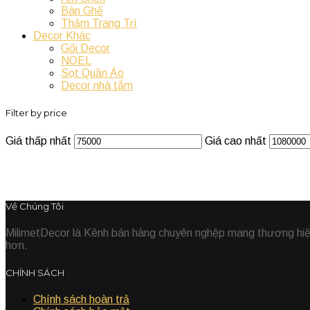
Bàn Ghế
Thảm Trang Trí
Decor Khác
Gối Decor
NOEL
Sọt Quần Áo
Decor nhà tắm
Filter by price
Giá thấp nhất
Giá cao nhất
Về Chúng Tôi
MilimetDecor là Kênh bán hàng chuyên nghệp mang thương hiệu 
hơn.
CHÍNH SÁCH
Chính sách hoàn trả