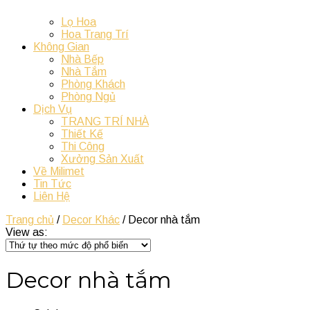
Lọ Hoa
Hoa Trang Trí
Không Gian
Nhà Bếp
Nhà Tắm
Phòng Khách
Phòng Ngủ
Dịch Vụ
TRANG TRÍ NHÀ
Thiết Kế
Thi Công
Xưởng Sản Xuất
Về Milimet
Tin Tức
Liên Hệ
Trang chủ
/
Decor Khác
/ Decor nhà tắm
View as:
Decor nhà tắm