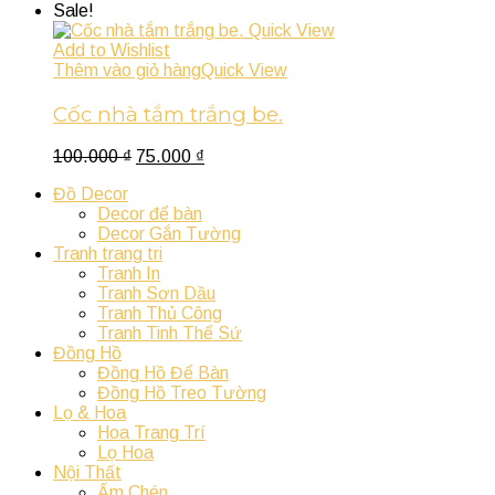
Sale!
Quick View
Add to Wishlist
Thêm vào giỏ hàng
Quick View
Cốc nhà tắm trắng be.
100.000
₫
75.000
₫
Đồ Decor
Decor để bàn
Decor Gắn Tường
Tranh trang tri
Tranh In
Tranh Sơn Dầu
Tranh Thủ Công
Tranh Tinh Thể Sứ
Đồng Hồ
Đồng Hồ Để Bàn
Đồng Hồ Treo Tường
Lọ & Hoa
Hoa Trang Trí
Lọ Hoa
Nội Thất
Ấm Chén