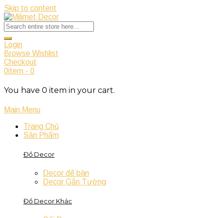
Skip to content
Login
Browse Wishlist
Checkout
0
item
-
0
You have
0
item
in your cart.
Main Menu
Trang Chủ
Sản Phẩm
Đồ Decor
Decor để bàn
Decor Gắn Tường
Đồ Decor Khác