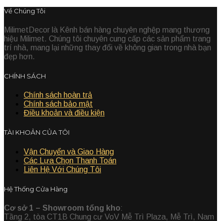
Về Chúng Tôi
MilimetDecor là Kênh bán hàng chuyên nghệp mang thương
hiệu Milimet. Chúng tôi chuyên cung cấp các sản phẩm trang
trí nhà, mang lại những thay đổi về không gian trong nhà bạn
đẹp hơn.
CHÍNH SÁCH
Chính sách hoàn trả
Chính sách bảo mật
Điều khoản và điều kiện
TÀI KHOẢN CỦA TÔI
Vận Chuyển và Giao Hàng
Các Lựa Chọn Thanh Toán
Liên Hệ Với Chúng Tôi
Hệ Thống Cửa Hàng
Cơ sở 1 – Showroom tổng kho
:
Tầng 2, tòa CT1B Chung cư VoV Mễ Trì Plaza, Mễ Trì, Nam