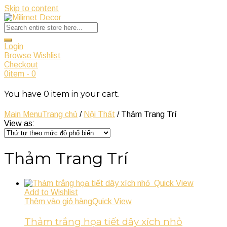
Skip to content
Login
Browse Wishlist
Checkout
0
item
-
0
You have
0
item
in your cart.
Main Menu
Trang chủ
/
Nội Thất
/ Thảm Trang Trí
View as:
Thảm Trang Trí
Quick View
Add to Wishlist
Thêm vào giỏ hàng
Quick View
Thảm trắng họa tiết dây xích nhỏ