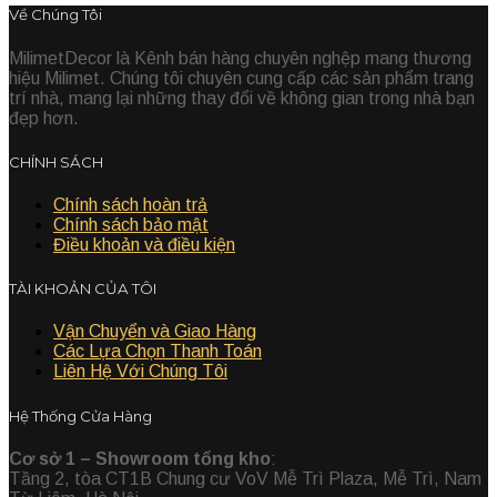
Về Chúng Tôi
MilimetDecor là Kênh bán hàng chuyên nghệp mang thương
hiệu Milimet. Chúng tôi chuyên cung cấp các sản phẩm trang
trí nhà, mang lại những thay đổi về không gian trong nhà bạn
đẹp hơn.
CHÍNH SÁCH
Chính sách hoàn trả
Chính sách bảo mật
Điều khoản và điều kiện
TÀI KHOẢN CỦA TÔI
Vận Chuyển và Giao Hàng
Các Lựa Chọn Thanh Toán
Liên Hệ Với Chúng Tôi
Hệ Thống Cửa Hàng
Cơ sở 1 – Showroom tổng kho
:
Tầng 2, tòa CT1B Chung cư VoV Mễ Trì Plaza, Mễ Trì, Nam