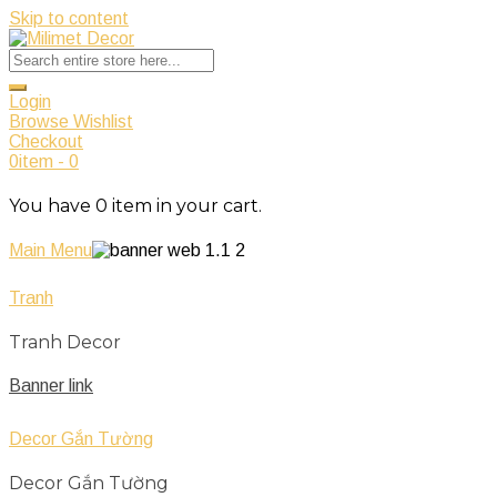
Skip to content
Login
Browse Wishlist
Checkout
0
item
-
0
You have
0
item
in your cart.
Main Menu
Tranh
Tranh Decor
Banner link
Decor Gắn Tường
Decor Gắn Tường