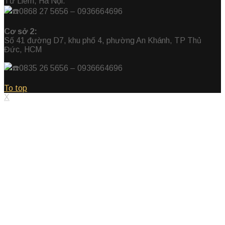
Từ Liêm, Hà Nội.
0868 27 5656 – 0936664696
Cơ sở 2:
Số 41 đường D7, khu phố 4, phường An Khánh, TP Thủ
Đức, HCM
0835 26 5656
– 0936664696
To top
X