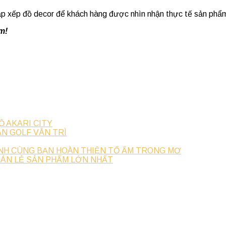
, sắp xếp đồ decor để khách hàng được nhìn nhận thực tế sản ph
m!
Ộ AKARI CITY
N GOLF VÂN TRÌ
NH CÙNG BẠN HOÀN THIỆN TỔ ẤM TRONG MƠ
BÁN LẺ SẢN PHẨM LỚN NHẤT