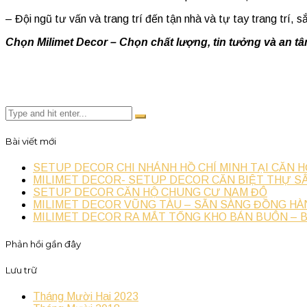
– Đội ngũ tư vấn và trang trí đến tận nhà và tự tay trang trí
Chọn Milimet Decor – Chọn chất lượng, tin tưởng và an tâ
Bài viết mới
SETUP DECOR CHI NHÁNH HỒ CHÍ MINH TẠI CĂN H
MILIMET DECOR- SETUP DECOR CĂN BIỆT THỰ SÂ
SETUP DECOR CĂN HỘ CHUNG CƯ NAM ĐÔ
MILIMET DECOR VŨNG TÀU – SẴN SÀNG ĐỒNG HÀ
MILIMET DECOR RA MẮT TỔNG KHO BÁN BUÔN – 
Phản hồi gần đây
Lưu trữ
Tháng Mười Hai 2023