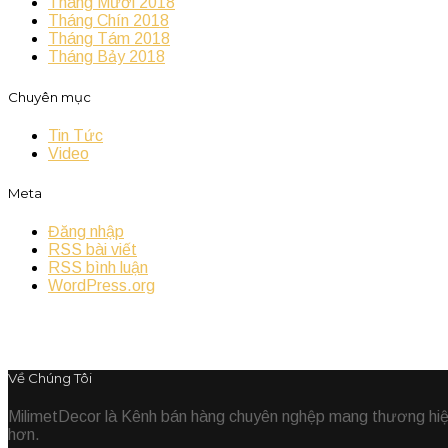
Tháng Mười 2018
Tháng Chín 2018
Tháng Tám 2018
Tháng Bảy 2018
Chuyên mục
Tin Tức
Video
Meta
Đăng nhập
RSS bài viết
RSS bình luận
WordPress.org
Về Chúng Tôi
MilimetDecor là Kênh bán hàng chuyên nghệp mang thương hiệu 
hơn.