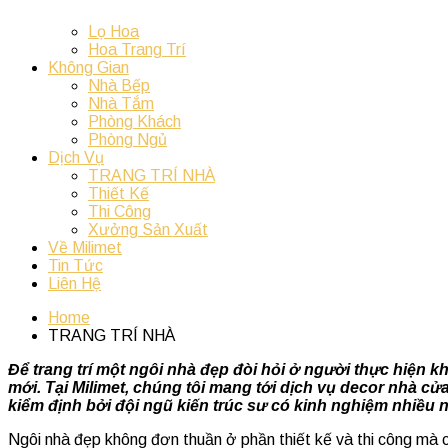
Lọ Hoa
Hoa Trang Trí
Không Gian
Nhà Bếp
Nhà Tắm
Phòng Khách
Phòng Ngủ
Dịch Vụ
TRANG TRÍ NHÀ
Thiết Kế
Thi Công
Xưởng Sản Xuất
Về Milimet
Tin Tức
Liên Hệ
Home
TRANG TRÍ NHÀ
Để trang trí một ngôi nhà đẹp đòi hỏi ở người thực hiện
mới. Tại Milimet, chúng tôi mang tới dịch vụ decor nhà c
kiểm định bởi đội ngũ kiến trúc sư có kinh nghiệm nhiều 
Ngôi nhà đẹp không đơn thuần ở phần thiết kế và thi công mà cò