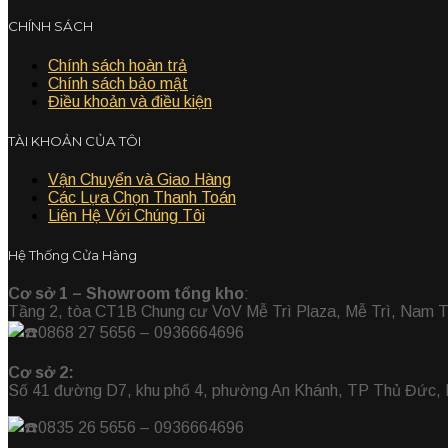
CHÍNH SÁCH
Chính sách hoàn trả
Chính sách bảo mật
Điều khoản và điều kiện
TÀI KHOẢN CỦA TÔI
Vận Chuyển và Giao Hàng
Các Lựa Chọn Thanh Toán
Liên Hệ Với Chúng Tôi
Hệ Thống Cửa Hàng
Cơ sở 1 – Showroom tổng kho
:
Tầng 2, tòa CT1B Chung cư VoV Mễ Trì Plaza, Mễ Trì, Nam T
0868 27 5656 – 0936664696
Cơ sở 2:
Số 41 đường D7, khu phố 4, phường An Khánh, TP Thủ Đức,
0835 26 5656
– 0936664696