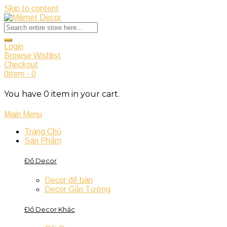
Skip to content
Login
Browse Wishlist
Checkout
0
item
-
0
You have
0
item
in your cart.
Main Menu
Trang Chủ
Sản Phẩm
Đồ Decor
Decor để bàn
Decor Gắn Tường
Đồ Decor Khác