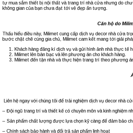
tự mua sắm thiết bị nội thất và trang trí nhà cửa nhưng do c
không gian của bạn chưa đạt tới vẻ đẹp ấn tượng.
Căn hộ do Milimet Decor trang
Thấu hiểu điều này, Milimet cung cấp dịch vụ decor nhà cửa trọn 
bước chặt chẽ cùng gia chủ, Milimet cam kết mang tới giải ph
Khách hàng đăng kí dịch vụ và gửi hình ảnh nhà thực tế h
Milimet lên bàn bạc và lên phương án cho khách hàng.
Milimet đến tận nhà và thực hiện trang trí theo phương á
Ấn tượng với phong cách
Sản phẩm đa dạng v
Liên hệ ngay với chúng tôi để trải nghiệm dịch vụ decor nhà cử
– Đội ngũ trang trí và thiết kế có chuyên môn và kinh nghiệm 
– Sản phẩm chất lượng được lựa chọn kỹ càng để đảm bảo chấ
– Chính sách bảo hành và đổi trả sản phẩm linh hoạt