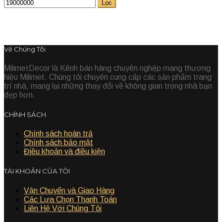
Lọc
Về Chúng Tôi
MilimetDecor là Kênh bán hàng chuyên nghệp mang thương
hiệu Milimet. Chúng tôi chuyên cung cấp các sản phẩm trang
trí nhà, mang lại những thay đổi về không gian trong nhà bạn
đẹp hơn.
CHÍNH SÁCH
Chính sách hoàn trả
Chính sách bảo mật
Điều khoản và điều kiện
TÀI KHOẢN CỦA TÔI
Vận Chuyển và Giao Hàng
Các Lựa Chọn Thanh Toán
Liên Hệ Với Chúng Tôi