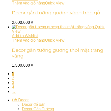
Thêm vào giỏ hàng
Quick View
Decor gắn tường gương vòng tròn gỗ
2.000.000
₫
Quick
View
Add to Wishlist
Thêm vào giỏ hàng
Quick View
Decor gắn tường gương thoi mặt trăng
vàng
1.500.000
₫
1
2
3
4
→
Đồ Decor
Decor để bàn
Decor Gắn Tường