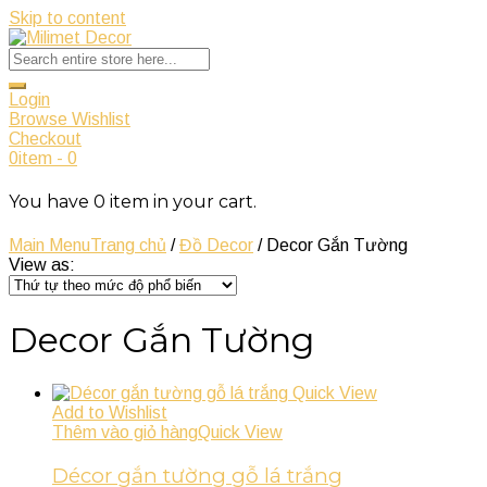
Skip to content
Login
Browse Wishlist
Checkout
0
item
-
0
You have
0
item
in your cart.
Main Menu
Trang chủ
/
Đồ Decor
/ Decor Gắn Tường
View as:
Decor Gắn Tường
Quick View
Add to Wishlist
Thêm vào giỏ hàng
Quick View
Décor gắn tường gỗ lá trắng