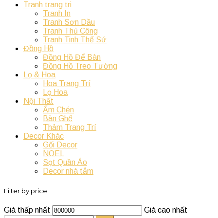
Tranh trang tri
Tranh In
Tranh Sơn Dầu
Tranh Thủ Công
Tranh Tinh Thể Sứ
Đồng Hồ
Đồng Hồ Để Bàn
Đồng Hồ Treo Tường
Lọ & Hoa
Hoa Trang Trí
Lọ Hoa
Nội Thất
Ấm Chén
Bàn Ghế
Thảm Trang Trí
Decor Khác
Gối Decor
NOEL
Sọt Quần Áo
Decor nhà tắm
Filter by price
Giá thấp nhất
Giá cao nhất