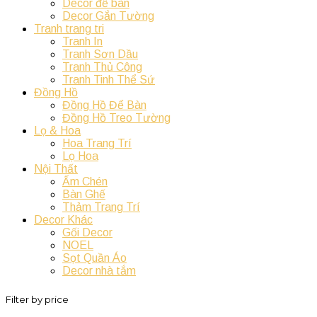
Decor để bàn
Decor Gắn Tường
Tranh trang tri
Tranh In
Tranh Sơn Dầu
Tranh Thủ Công
Tranh Tinh Thể Sứ
Đồng Hồ
Đồng Hồ Để Bàn
Đồng Hồ Treo Tường
Lọ & Hoa
Hoa Trang Trí
Lọ Hoa
Nội Thất
Ấm Chén
Bàn Ghế
Thảm Trang Trí
Decor Khác
Gối Decor
NOEL
Sọt Quần Áo
Decor nhà tắm
Filter by price