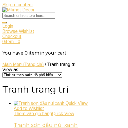
Skip to content
Login
Browse Wishlist
Checkout
0
item
-
0
You have
0
item
in your cart.
Main Menu
Trang chủ
/ Tranh trang tri
View as:
Tranh trang tri
Quick View
Add to Wishlist
Thêm vào giỏ hàng
Quick View
Tranh sơn dầu núi xanh