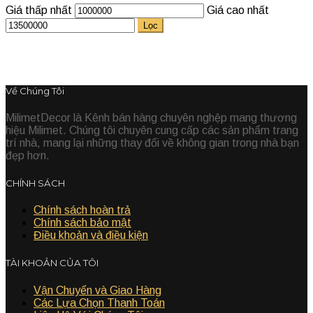
Giá thấp nhất
Giá cao nhất
Lọc
Về Chúng Tôi
MilimetDecor là Kênh bán hàng chuyên nghệp mang thương
hiệu Milimet. Chúng tôi chuyên cung cấp các sản phẩm trang
trí nhà, mang lại những thay đổi về không gian trong nhà bạn
đẹp hơn.
CHÍNH SÁCH
Chính sách hoàn trả
Chính sách bảo mật
Điều khoản và điều kiện
TÀI KHOẢN CỦA TÔI
Vận Chuyển và Giao Hàng
Các Lựa Chọn Thanh Toán