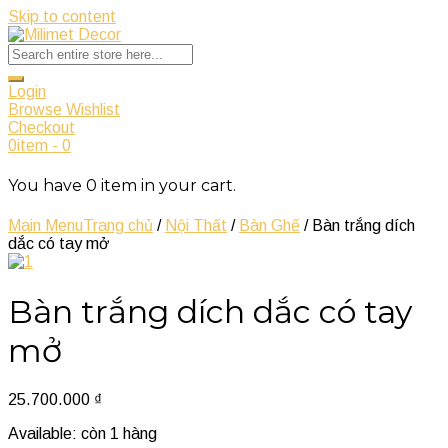
Skip to content
Login
Browse Wishlist
Checkout
0
item
-
0
You have
0
item
in your cart.
Main Menu
Trang chủ
/
Nội Thất
/
Bàn Ghế
/ Bàn trắng dích
dắc có tay mở
Bàn trắng dích dắc có tay
mở
25.700.000
₫
Available:
còn 1 hàng