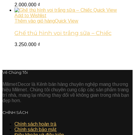
2.000.000
₫
Quick View
Add to Wishlist
Thêm vào giỏ hàng
Quick View
Ghế thú hình voi trắng sữa – Chiếc
3.250.000
₫
Về Chúng Tôi
MilimetDecor là Kênh bán hàng chuyên nghệp mang thương
hiệu Milimet. Chúng tôi chuyên cung cấp các sản phẩm trang
trí nhà, mang lại những thay đổi về không gian trong nhà bạn
đẹp hơn.
CHÍNH SÁCH
Chính sách hoàn trả
Chính sách bảo mật
Điều khoản và điều kiện