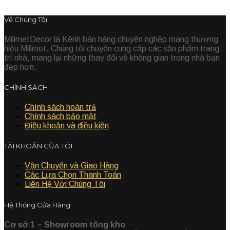
Về Chúng Tôi
MilimetDecor là Kênh bán hàng chuyên nghệp mang thương
hiệu Milimet. Chúng tôi chuyên cung cấp các sản phẩm trang
trí nhà, mang lại những thay đổi về không gian trong nhà bạn
đẹp hơn.
CHÍNH SÁCH
Chính sách hoàn trả
Chính sách bảo mật
Điều khoản và điều kiện
TÀI KHOẢN CỦA TÔI
Vận Chuyển và Giao Hàng
Các Lựa Chọn Thanh Toán
Liên Hệ Với Chúng Tôi
Hệ Thống Cửa Hàng
Cơ sở 1 – Showroom tổng kho
: