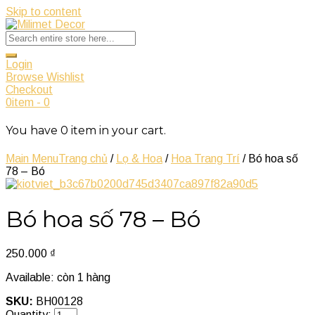
Skip to content
Login
Browse Wishlist
Checkout
0
item
-
0
You have
0
item
in your cart.
Main Menu
Trang chủ
/
Lọ & Hoa
/
Hoa Trang Trí
/ Bó hoa số
78 – Bó
Bó hoa số 78 – Bó
250.000
₫
Available:
còn 1 hàng
SKU:
BH00128
Quantity: