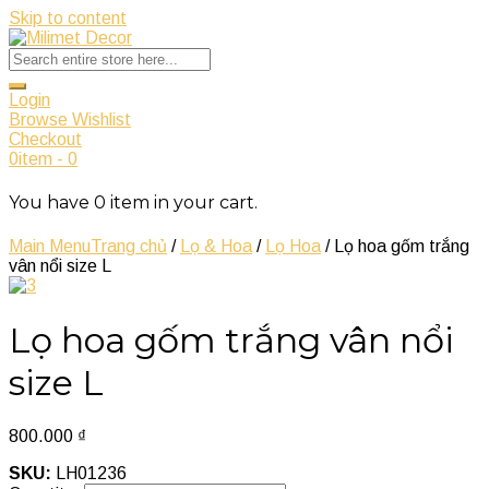
Skip to content
Login
Browse Wishlist
Checkout
0
item
-
0
You have
0
item
in your cart.
Main Menu
Trang chủ
/
Lọ & Hoa
/
Lọ Hoa
/ Lọ hoa gốm trắng
vân nổi size L
Lọ hoa gốm trắng vân nổi
size L
800.000
₫
SKU:
LH01236