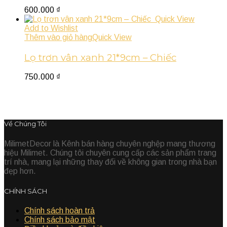
600.000
₫
Quick View
Add to Wishlist
Thêm vào giỏ hàng
Quick View
Lọ trơn vân xanh 21*9cm – Chiếc
750.000
₫
Về Chúng Tôi
MilimetDecor là Kênh bán hàng chuyên nghệp mang thương
hiệu Milimet. Chúng tôi chuyên cung cấp các sản phẩm trang
trí nhà, mang lại những thay đổi về không gian trong nhà bạn
đẹp hơn.
CHÍNH SÁCH
Chính sách hoàn trả
Chính sách bảo mật