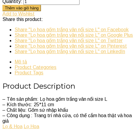
Quantity:
Thêm vào giỏ hàng
Add to Wishlist
Share this product:
Share "Lọ hoa gốm trắng vân nổi size L" on Facebook
Share "Lọ hoa gốm trắng vân nổi size L" on Google Plus
Share "Lọ hoa gốm trắng vân nổi size L" on Twitter
Share "Lọ hoa gốm trắng vân nổi size L" on Pinterest
Share "Lọ hoa gốm trắng vân nổi size L" on LinkedIn
Mô tả
Product Categories
Product Tags
Product Description
– Tên sản phẩm: Lọ hoa gốm trắng vân nổi size L
– Kích thước: 25*11 cm
– Chất liệu: Gốm sứ nhập khẩu
– Công dụng : Trang trí nhà cửa, có thể cắm hoa thật và hoa
giả
Lọ & Hoa
Lọ Hoa