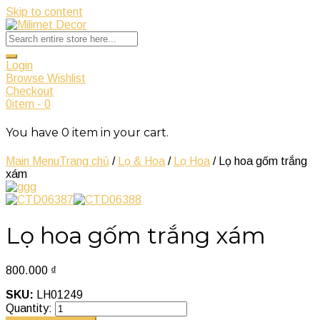
Skip to content
Login
Browse Wishlist
Checkout
0
item
-
0
You have
0
item
in your cart.
Main Menu
Trang chủ
/
Lọ & Hoa
/
Lọ Hoa
/ Lọ hoa gốm trắng
xám
Lọ hoa gốm trắng xám
800.000
₫
SKU:
LH01249
Quantity: