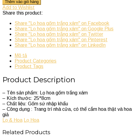
Thêm vào giỏ hàng
Add to Wishlist
Share this product:
Share "Lọ hoa gốm trắng xám" on Facebook
Share "Lọ hoa gốm trắng xám" on Google Plus
Share "Lọ hoa gốm trắng xám" on Twitter
Share "Lọ hoa gốm trắng xám" on Pinterest
Share "Lọ hoa gốm trắng xám" on LinkedIn
Mô tả
Product Categories
Product Tags
Product Description
– Tên sản phẩm: Lọ hoa gốm trắng xám
– Kích thước: 25*8cm
– Chất liệu: Gốm sứ nhập khẩu
– Công dụng : Trang trí nhà cửa, có thể cắm hoa thật và hoa
giả
Lọ & Hoa
Lọ Hoa
Related Products