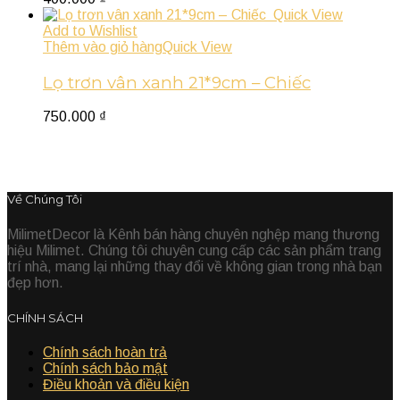
Quick View
Add to Wishlist
Thêm vào giỏ hàng
Quick View
Lọ trơn vân xanh 21*9cm – Chiếc
750.000
₫
Về Chúng Tôi
MilimetDecor là Kênh bán hàng chuyên nghệp mang thương
hiệu Milimet. Chúng tôi chuyên cung cấp các sản phẩm trang
trí nhà, mang lại những thay đổi về không gian trong nhà bạn
đẹp hơn.
CHÍNH SÁCH
Chính sách hoàn trả
Chính sách bảo mật
Điều khoản và điều kiện