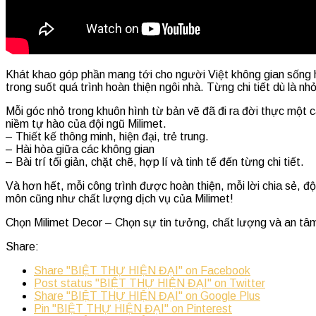
Khát khao góp phần mang tới cho người Việt không gian sống h
trong suốt quá trình hoàn thiện ngôi nhà. Từng chi tiết dù là 
Mỗi góc nhỏ trong khuôn hình từ bản vẽ đã đi ra đời thực mộ
niềm tự hào của đội ngũ Milimet.
– Thiết kế thông minh, hiện đại, trẻ trung.
– Hài hòa giữa các không gian
– Bài trí tối giản, chặt chẽ, hợp lí và tinh tế đến từng chi tiết.
Và hơn hết, mỗi công trình được hoàn thiện, mỗi lời chia sẻ, 
môn cũng như chất lượng dịch vụ của Milimet!
Chọn Milimet Decor – Chọn sự tin tưởng, chất lượng và an tâ
Share:
Share "BIỆT THỰ HIỆN ĐẠI" on Facebook
Post status "BIỆT THỰ HIỆN ĐẠI" on Twitter
Share "BIỆT THỰ HIỆN ĐẠI" on Google Plus
Pin "BIỆT THỰ HIỆN ĐẠI" on Pinterest