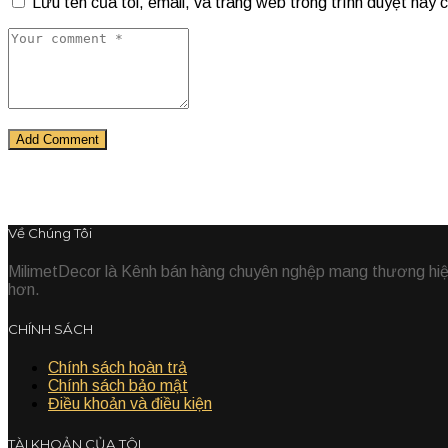
Lưu tên của tôi, email, và trang web trong trình duyệt này ch
Về Chúng Tôi
MilimetDecor là Kênh bán hàng chuyên nghệp mang thương hiệu 
hơn.
CHÍNH SÁCH
Chính sách hoàn trả
Chính sách bảo mật
Điều khoản và điều kiện
TÀI KHOẢN CỦA TÔI