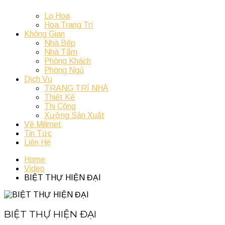
Lọ Hoa
Hoa Trang Trí
Không Gian
Nhà Bếp
Nhà Tắm
Phòng Khách
Phòng Ngủ
Dịch Vụ
TRANG TRÍ NHÀ
Thiết Kế
Thi Công
Xưởng Sản Xuất
Về Milimet
Tin Tức
Liên Hệ
Home
Video
BIỆT THỰ HIỆN ĐẠI
BIỆT THỰ HIỆN ĐẠI