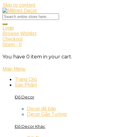
Skip to content
Login
Browse Wishlist
Checkout
0
item
-
0
You have
0
item
in your cart.
Main Menu
Trang Chủ
Sản Phẩm
Đồ Decor
Decor để bàn
Decor Gắn Tường
Đồ Decor Khác