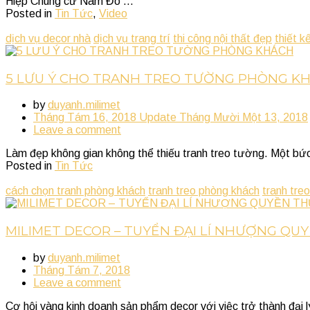
Hiệp Chung cư Nam Đô ...
Posted in
Tin Tức
,
Video
dịch vụ decor nhà
dịch vụ trang trí
thi công nội thất đẹp
thiết k
5 LƯU Ý CHO TRANH TREO TƯỜNG PHÒNG K
by
duyanh.milimet
Tháng Tám 16, 2018
Update
Tháng Mười Một 13, 2018
Leave a comment
Làm đẹp không gian không thể thiếu tranh treo tường. Một bức
Posted in
Tin Tức
cách chọn tranh phòng khách
tranh treo phòng khách
tranh tre
MILIMET DECOR – TUYỂN ĐẠI LÍ NHƯỢNG QU
by
duyanh.milimet
Tháng Tám 7, 2018
Leave a comment
Cơ hội vàng kinh doanh sản phẩm decor với việc trở thành đại