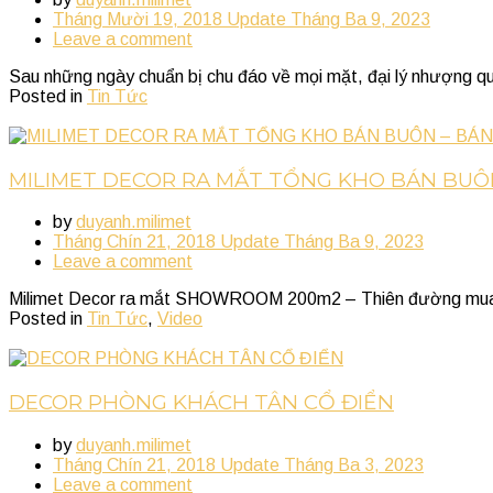
Tháng Mười 19, 2018
Update
Tháng Ba 9, 2023
Leave a comment
Sau những ngày chuẩn bị chu đáo về mọi mặt, đại lý nhượng 
Posted in
Tin Tức
MILIMET DECOR RA MẮT TỔNG KHO BÁN BUÔ
by
duyanh.milimet
Tháng Chín 21, 2018
Update
Tháng Ba 9, 2023
Leave a comment
Milimet Decor ra mắt SHOWROOM 200m2 – Thiên đường mua sắm 
Posted in
Tin Tức
,
Video
DECOR PHÒNG KHÁCH TÂN CỔ ĐIỂN
by
duyanh.milimet
Tháng Chín 21, 2018
Update
Tháng Ba 3, 2023
Leave a comment