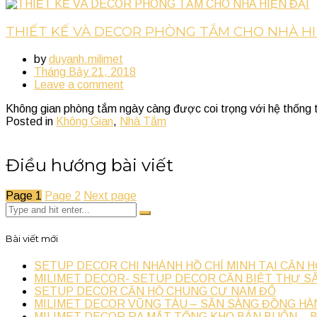
THIẾT KẾ VÀ DECOR PHÒNG TẮM CHO NHÀ HI
by
duyanh.milimet
Tháng Bảy 21, 2018
Leave a comment
Không gian phòng tắm ngày càng được coi trọng với hệ thống t
Posted in
Không Gian
,
Nhà Tắm
Điều hướng bài viết
Page
1
Page
2
Next page
Bài viết mới
SETUP DECOR CHI NHÁNH HỒ CHÍ MINH TẠI CĂN H
MILIMET DECOR- SETUP DECOR CĂN BIỆT THỰ SÂ
SETUP DECOR CĂN HỘ CHUNG CƯ NAM ĐÔ
MILIMET DECOR VŨNG TÀU – SẴN SÀNG ĐỒNG HÀ
MILIMET DECOR RA MẮT TỔNG KHO BÁN BUÔN – 