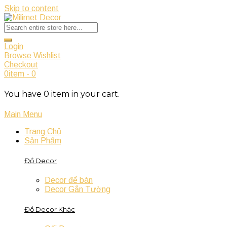
Skip to content
Login
Browse Wishlist
Checkout
0
item
-
0
You have
0
item
in your cart.
Main Menu
Trang Chủ
Sản Phẩm
Đồ Decor
Decor để bàn
Decor Gắn Tường
Đồ Decor Khác