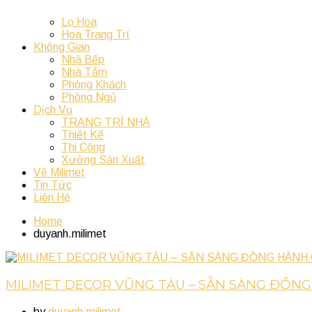
Lọ Hoa
Hoa Trang Trí
Không Gian
Nhà Bếp
Nhà Tắm
Phòng Khách
Phòng Ngủ
Dịch Vụ
TRANG TRÍ NHÀ
Thiết Kế
Thi Công
Xưởng Sản Xuất
Về Milimet
Tin Tức
Liên Hệ
Home
duyanh.milimet
MILIMET DECOR VŨNG TÀU – SẴN SÀNG ĐỒN
by
duyanh.milimet