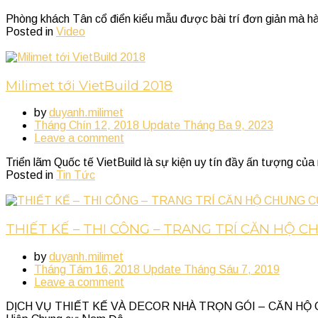
Phòng khách Tân cổ điển kiểu mẫu được bài trí đơn giản mà hà
Posted in
Video
Milimet tới VietBuild 2018
by
duyanh.milimet
Tháng Chín 12, 2018
Update
Tháng Ba 9, 2023
Leave a comment
Triển lãm Quốc tế VietBuild là sự kiện uy tín đầy ấn tượng của
Posted in
Tin Tức
THIẾT KẾ – THI CÔNG – TRANG TRÍ CĂN HỘ 
by
duyanh.milimet
Tháng Tám 16, 2018
Update
Tháng Sáu 7, 2019
Leave a comment
DỊCH VỤ THIẾT KẾ VÀ DECOR NHÀ TRỌN GÓI – CĂN HỘ