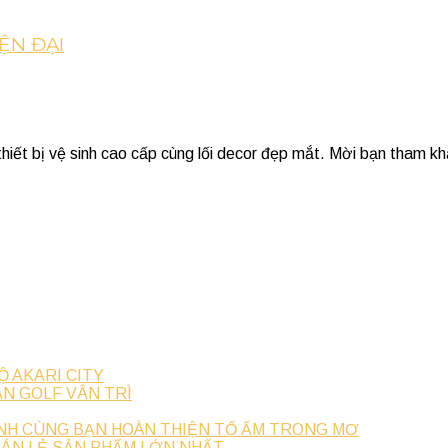
ỆN ĐẠI
hiết bị vệ sinh cao cấp cùng lối decor đẹp mắt. Mời bạn tham k
Ộ AKARI CITY
N GOLF VÂN TRÌ
NH CÙNG BẠN HOÀN THIỆN TỔ ẤM TRONG MƠ
BÁN LẺ SẢN PHẨM LỚN NHẤT