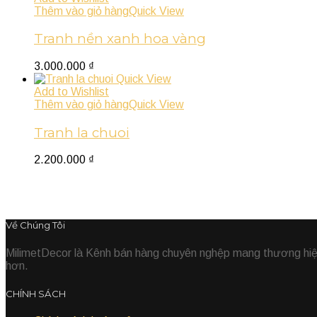
Thêm vào giỏ hàng
Quick View
Tranh nền xanh hoa vàng
3.000.000
₫
Quick View
Add to Wishlist
Thêm vào giỏ hàng
Quick View
Tranh la chuoi
2.200.000
₫
Về Chúng Tôi
MilimetDecor là Kênh bán hàng chuyên nghệp mang thương hiệu 
hơn.
CHÍNH SÁCH