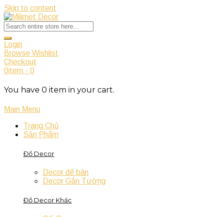
Skip to content
Login
Browse Wishlist
Checkout
0
item
-
0
You have
0
item
in your cart.
Main Menu
Trang Chủ
Sản Phẩm
Đồ Decor
Decor để bàn
Decor Gắn Tường
Đồ Decor Khác