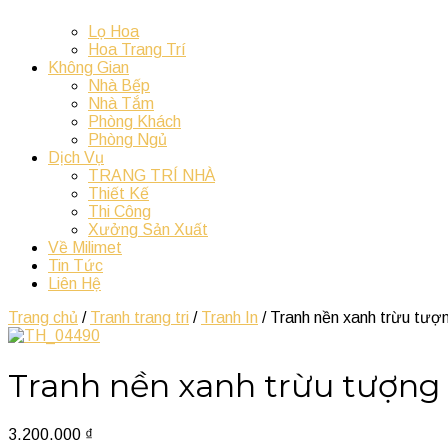
Lọ Hoa
Hoa Trang Trí
Không Gian
Nhà Bếp
Nhà Tắm
Phòng Khách
Phòng Ngủ
Dịch Vụ
TRANG TRÍ NHÀ
Thiết Kế
Thi Công
Xưởng Sản Xuất
Về Milimet
Tin Tức
Liên Hệ
Trang chủ
/
Tranh trang tri
/
Tranh In
/ Tranh nền xanh trừu tượ
Tranh nền xanh trừu tượng
3.200.000
₫