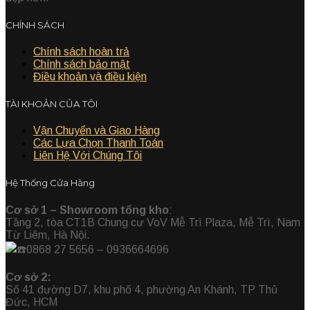
CHÍNH SÁCH
Chính sách hoàn trả
Chính sách bảo mật
Điều khoản và điều kiện
TÀI KHOẢN CỦA TÔI
Vận Chuyển và Giao Hàng
Các Lựa Chọn Thanh Toán
Liên Hệ Với Chúng Tôi
Hệ Thống Cửa Hàng
Cơ sở 1 – Showroom tổng kho
:
Tầng 2, tòa CT1B Chung cư VoV Mễ Trì Plaza, Mễ Trì, Nam
Từ Liêm, Hà Nội.
0868 27 5656 – 0936664696
Cơ sở 2:
Số 41 đường D7, khu phố 4, phường An Khánh, TP Thủ
Đức, HCM