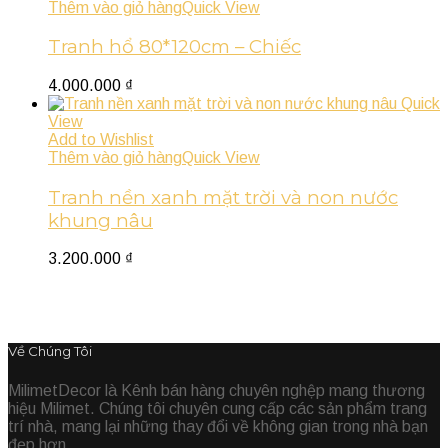
Thêm vào giỏ hàng
Quick View
Tranh hổ 80*120cm – Chiếc
4.000.000
₫
Quick
View
Add to Wishlist
Thêm vào giỏ hàng
Quick View
Tranh nền xanh mặt trời và non nước
khung nâu
3.200.000
₫
Về Chúng Tôi
MilimetDecor là Kênh bán hàng chuyên nghệp mang thương
hiệu Milimet. Chúng tôi chuyên cung cấp các sản phẩm trang
trí nhà, mang lại những thay đổi về không gian trong nhà bạn
đẹp hơn.