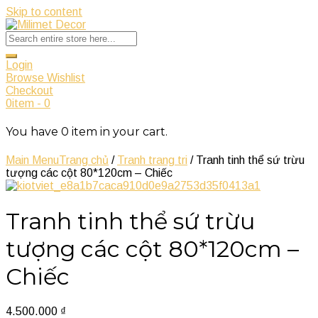
Skip to content
Login
Browse Wishlist
Checkout
0
item
-
0
You have
0
item
in your cart.
Main Menu
Trang chủ
/
Tranh trang tri
/ Tranh tinh thể sứ trừu
tượng các cột 80*120cm – Chiếc
Tranh tinh thể sứ trừu
tượng các cột 80*120cm –
Chiếc
4.500.000
₫