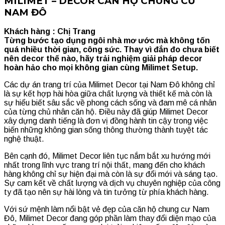
MILIMET – DECOR CĂN HỘ CHUNG CƯ
NAM ĐÔ
Khách hàng : Chị Trang
Từng bước tạo dụng ngôi nhà mơ ước mà không tốn
quá nhiều thời gian, công sức. Thay vì đắn đo chưa biết
nên decor thế nào, hãy trải nghiệm giải pháp decor
hoàn hảo cho mọi không gian cùng Milimet Setup.
Các dự án trang trí của Milimet Decor tại Nam Đô không chỉ
là sự kết hợp hài hòa giữa chất lượng và thiết kế mà còn là
sự hiểu biết sâu sắc về phong cách sống và đam mê cá nhân
của từng chủ nhân căn hộ. Điều này đã giúp Milimet Decor
xây dựng danh tiếng là đơn vị đồng hành tin cậy trong việc
biến những không gian sống thông thường thành tuyệt tác
nghệ thuật.
Bên cạnh đó, Milimet Decor liên tục nắm bắt xu hướng mới
nhất trong lĩnh vực trang trí nội thất, mang đến cho khách
hàng không chỉ sự hiện đại mà còn là sự đổi mới và sáng tạo.
Sự cam kết về chất lượng và dịch vụ chuyên nghiệp của công
ty đã tạo nên sự hài lòng và tin tưởng từ phía khách hàng.
Với sứ mệnh làm nổi bật vẻ đẹp của căn hộ chung cư Nam
Đô, Milimet Decor đang góp phần làm thay đổi diện mạo của