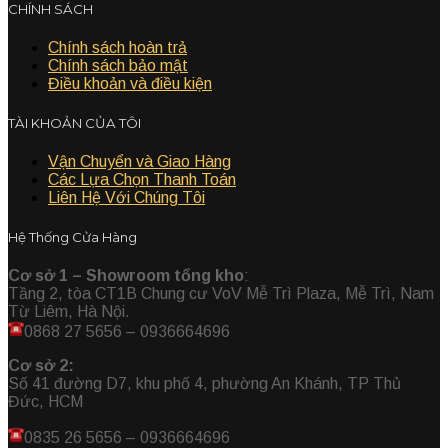
CHÍNH SÁCH
Chính sách hoàn trả
Chính sách bảo mật
Điều khoản và điều kiện
TÀI KHOẢN CỦA TÔI
Vận Chuyển và Giao Hàng
Các Lựa Chọn Thanh Toán
Liên Hệ Với Chúng Tôi
Hệ Thống Cửa Hàng
Cơ sở 1 – Showroom tổng kho
:
Tầng 2, tòa CT1B Chung cư VoV Mễ Trì Plaza, Mễ Trì, Nam
Từ Liêm, Hà Nội.
0868 27 5656 – 0936664696
Cơ sở 2:
Số 41 đường D7, khu phố 4, phường An Khánh, TP Thủ
Đức, HCM
0835 26 5656
– 0936664696