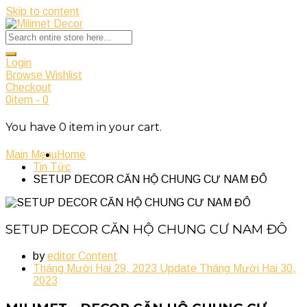
Skip to content
Login
Browse Wishlist
Checkout
0
item
-
0
You have
0
item
in your cart.
Main Menu
Home
Tin Tức
SETUP DECOR CĂN HỘ CHUNG CƯ NAM ĐÔ
SETUP DECOR CĂN HỘ CHUNG CƯ NAM ĐÔ
by
editor Content
Tháng Mười Hai 29, 2023
Update
Tháng Mười Hai 30,
2023