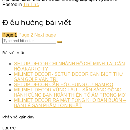
Posted in
Tin Tức
Điều hướng bài viết
Page
1
Page
2
Next page
Bài viết mới
SETUP DECOR CHI NHÁNH HỒ CHÍ MINH TẠI CĂN
HỘ AKARI CITY
MILIMET DECOR- SETUP DECOR CĂN BIỆT THỰ
SÂN GOLF VÂN TRÌ
SETUP DECOR CĂN HỘ CHUNG CƯ NAM ĐÔ
MILIMET DECOR VŨNG TÀU – SẴN SÀNG ĐỒNG
HÀNH CÙNG BẠN HOÀN THIỆN TỔ ẤM TRONG MƠ
MILIMET DECOR RA MẮT TỔNG KHO BÁN BUÔN –
BÁN LẺ SẢN PHẨM LỚN NHẤT
Phản hồi gần đây
Lưu trữ