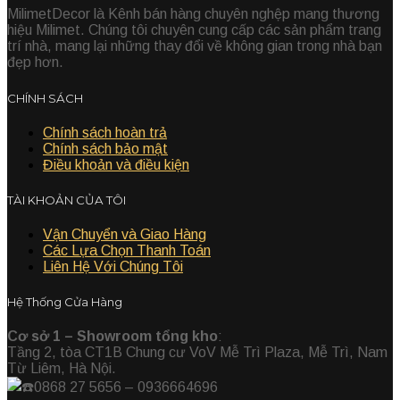
MilimetDecor là Kênh bán hàng chuyên nghệp mang thương
hiệu Milimet. Chúng tôi chuyên cung cấp các sản phẩm trang
trí nhà, mang lại những thay đổi về không gian trong nhà bạn
đẹp hơn.
CHÍNH SÁCH
Chính sách hoàn trả
Chính sách bảo mật
Điều khoản và điều kiện
TÀI KHOẢN CỦA TÔI
Vận Chuyển và Giao Hàng
Các Lựa Chọn Thanh Toán
Liên Hệ Với Chúng Tôi
Hệ Thống Cửa Hàng
Cơ sở 1 – Showroom tổng kho
:
Tầng 2, tòa CT1B Chung cư VoV Mễ Trì Plaza, Mễ Trì, Nam
Từ Liêm, Hà Nội.
0868 27 5656 – 0936664696