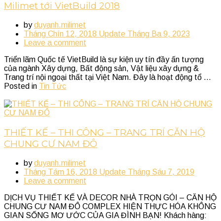
Milimet tới VietBuild 2018
by
duyanh.milimet
Tháng Chín 12, 2018
Update
Tháng Ba 9, 2023
Leave a comment
Triển lãm Quốc tế VietBuild là sự kiện uy tín đầy ấn tượng
của ngành Xây dựng, Bất động sản, Vật liệu xây dựng &
Trang trí nội ngoại thất tại Việt Nam. Đây là hoạt động tổ ...
Posted in
Tin Tức
THIẾT KẾ – THI CÔNG – TRANG TRÍ CĂN HỘ
CHUNG CƯ NAM ĐÔ
by
duyanh.milimet
Tháng Tám 16, 2018
Update
Tháng Sáu 7, 2019
Leave a comment
DỊCH VỤ THIẾT KẾ VÀ DECOR NHÀ TRỌN GÓI – CĂN HỘ
CHUNG CƯ NAM ĐÔ COMPLEX HIỆN THỰC HÓA KHÔNG
GIAN SỐNG MƠ ƯỚC CỦA GIA ĐÌNH BẠN! Khách hàng: