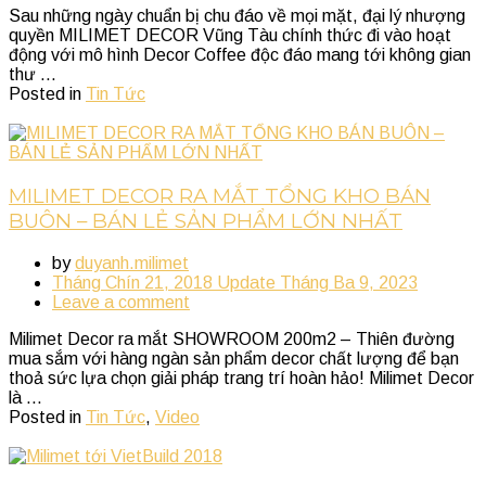
Sau những ngày chuẩn bị chu đáo về mọi mặt, đại lý nhượng
quyền MILIMET DECOR Vũng Tàu chính thức đi vào hoạt
động với mô hình Decor Coffee độc đáo mang tới không gian
thư ...
Posted in
Tin Tức
MILIMET DECOR RA MẮT TỔNG KHO BÁN
BUÔN – BÁN LẺ SẢN PHẨM LỚN NHẤT
by
duyanh.milimet
Tháng Chín 21, 2018
Update
Tháng Ba 9, 2023
Leave a comment
Milimet Decor ra mắt SHOWROOM 200m2 – Thiên đường
mua sắm với hàng ngàn sản phẩm decor chất lượng để bạn
thoả sức lựa chọn giải pháp trang trí hoàn hảo! Milimet Decor
là ...
Posted in
Tin Tức
,
Video