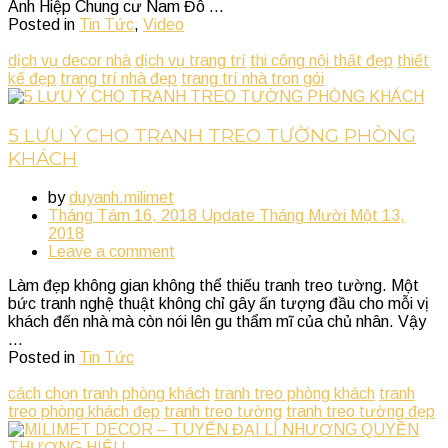
Anh Hiệp Chung cư Nam Đô ...
Posted in
Tin Tức
,
Video
dịch vụ decor nhà
dịch vụ trang trí
thi công nội thất đẹp
thiết
kế đẹp
trang trí nhà đẹp
trang trí nhà trọn gói
5 LƯU Ý CHO TRANH TREO TƯỜNG PHÒNG
KHÁCH
by
duyanh.milimet
Tháng Tám 16, 2018
Update
Tháng Mười Một 13,
2018
Leave a comment
Làm đẹp không gian không thể thiếu tranh treo tường. Một
bức tranh nghệ thuật không chỉ gây ấn tượng đầu cho mỗi vị
khách đến nhà mà còn nói lên gu thẩm mĩ của chủ nhân. Vậy
...
Posted in
Tin Tức
cách chọn tranh phòng khách
tranh treo phòng khách
tranh
treo phòng khách đẹp
tranh treo tường
tranh treo tường đẹp