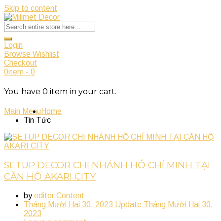
Skip to content
Login
Browse Wishlist
Checkout
0
item
-
0
You have
0
item
in your cart.
Main Menu
Home
Tin Tức
SETUP DECOR CHI NHÁNH HỒ CHÍ MINH TẠI
CĂN HỘ AKARI CITY
by
editor Content
Tháng Mười Hai 30, 2023
Update
Tháng Mười Hai 30,
2023