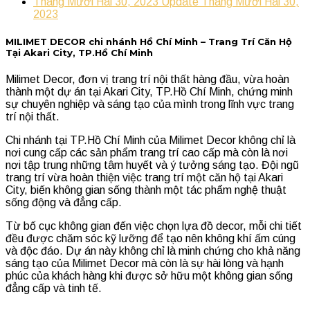
Tháng Mười Hai 30, 2023
Update
Tháng Mười Hai 30,
2023
MILIMET DECOR chi nhánh Hồ Chí Minh – Trang Trí Căn Hộ
Tại Akari City, TP.Hồ Chí Minh
Milimet Decor, đơn vị trang trí nội thất hàng đầu, vừa hoàn
thành một dự án tại Akari City, TP.Hồ Chí Minh, chứng minh
sự chuyên nghiệp và sáng tạo của mình trong lĩnh vực trang
trí nội thất.
Chi nhánh tại TP.Hồ Chí Minh của Milimet Decor không chỉ là
nơi cung cấp các sản phẩm trang trí cao cấp mà còn là nơi
nơi tập trung những tâm huyết và ý tưởng sáng tạo. Đội ngũ
trang trí vừa hoàn thiện việc trang trí một căn hộ tại Akari
City, biến không gian sống thành một tác phẩm nghệ thuật
sống động và đẳng cấp.
Từ bố cục không gian đến việc chọn lựa đồ decor, mỗi chi tiết
đều được chăm sóc kỹ lưỡng để tạo nên không khí ấm cúng
và độc đáo. Dự án này không chỉ là minh chứng cho khả năng
sáng tạo của Milimet Decor mà còn là sự hài lòng và hạnh
phúc của khách hàng khi được sở hữu một không gian sống
đẳng cấp và tinh tế.