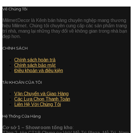
Về Chúng Tôi
MilimetDecor là Kênh bán hàng chuyên nghệp mang thương
hiệu Milimet. Chúng tôi chuyên cung cấp các sản phẩm trang
trí nhà, mang lại những thay đổi về không gian trong nhà bạn
đẹp hơn.
CHÍNH SÁCH
Chính sách hoàn trả
Chính sách bảo mật
Điều khoản và điều kiện
TÀI KHOẢN CỦA TÔI
Vận Chuyển và Giao Hàng
Các Lựa Chọn Thanh Toán
Liên Hệ Với Chúng Tôi
Hệ Thống Cửa Hàng
Cơ sở 1 – Showroom tổng kho
:
Tầng 2, tòa CT1B Chung cư VoV Mễ Trì Plaza, Mễ Trì, Nam