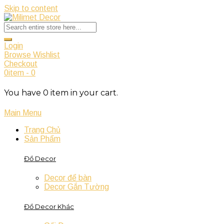
Skip to content
Login
Browse Wishlist
Checkout
0
item
-
0
You have
0
item
in your cart.
Main Menu
Trang Chủ
Sản Phẩm
Đồ Decor
Decor để bàn
Decor Gắn Tường
Đồ Decor Khác