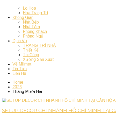
Lọ Hoa
Hoa Trang Trí
Không Gian
Nhà Bếp
Nhà Tắm
Phòng Khách
Phòng Ngủ
Dịch Vụ
TRANG TRÍ NHÀ
Thiết Kế
Thi Công
Xưởng Sản Xuất
Về Milimet
Tin Tức
Liên Hệ
Home
2023
Tháng Mười Hai
SETUP DECOR CHI NHÁNH HỒ CHÍ MINH TẠI C