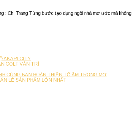
 Trang Từng bước tạo dụng ngôi nhà mơ ước mà không tốn qu
Ộ AKARI CITY
N GOLF VÂN TRÌ
NH CÙNG BẠN HOÀN THIỆN TỔ ẤM TRONG MƠ
BÁN LẺ SẢN PHẨM LỚN NHẤT