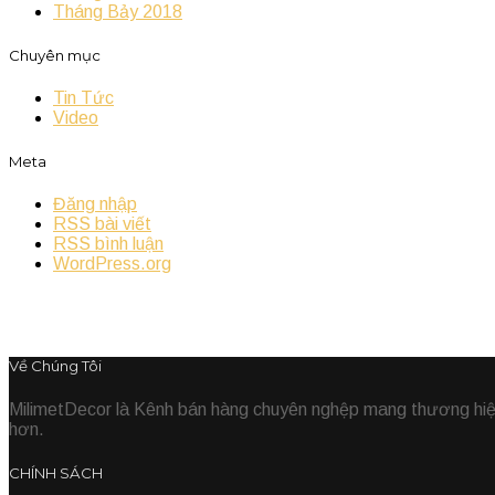
Tháng Bảy 2018
Chuyên mục
Tin Tức
Video
Meta
Đăng nhập
RSS bài viết
RSS bình luận
WordPress.org
Về Chúng Tôi
MilimetDecor là Kênh bán hàng chuyên nghệp mang thương hiệu 
hơn.
CHÍNH SÁCH