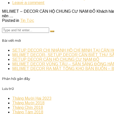
Leave a comment
MILIMET – DECOR CĂN HỘ CHUNG CƯ NAM ĐÔ Khách hàng : Chị
nên ...
Posted in
Tin Tức
Bài viết mới
SETUP DECOR CHI NHÁNH HỒ CHÍ MINH TẠI CĂN H
MILIMET DECOR- SETUP DECOR CĂN BIỆT THỰ SÂ
SETUP DECOR CĂN HỘ CHUNG CƯ NAM ĐÔ
MILIMET DECOR VŨNG TÀU – SẴN SÀNG ĐỒNG HÀ
MILIMET DECOR RA MẮT TỔNG KHO BÁN BUÔN – 
Phản hồi gần đây
Lưu trữ
Tháng Mười Hai 2023
Tháng Mười 2018
Tháng Chín 2018
Tháng Tám 2018