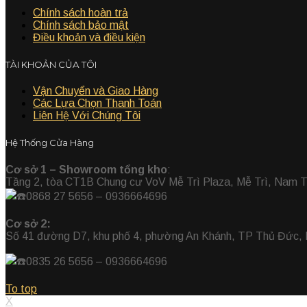
Chính sách hoàn trả
Chính sách bảo mật
Điều khoản và điều kiện
TÀI KHOẢN CỦA TÔI
Vận Chuyển và Giao Hàng
Các Lựa Chọn Thanh Toán
Liên Hệ Với Chúng Tôi
Hệ Thống Cửa Hàng
Cơ sở 1 – Showroom tổng kho
:
Tầng 2, tòa CT1B Chung cư VoV Mễ Trì Plaza, Mễ Trì, Nam T
0868 27 5656 – 0936664696
Cơ sở 2:
Số 41 đường D7, khu phố 4, phường An Khánh, TP Thủ Đức,
0835 26 5656
– 0936664696
To top
X