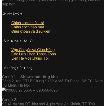
đẹp hơn.
CHÍNH SÁCH
Chính sách hoàn trả
Chính sách bảo mật
Điều khoản và điều kiện
TÀI KHOẢN CỦA TÔI
Vận Chuyển và Giao Hàng
Các Lựa Chọn Thanh Toán
Liên Hệ Với Chúng Tôi
Hệ Thống Cửa Hàng
Cơ sở 1 – Showroom tổng kho
:
Tầng 2, tòa CT1B Chung cư VoV Mễ Trì Plaza, Mễ Trì, Nam
Từ Liêm, Hà Nội.
0868 27 5656 – 0936664696
Cơ sở 2:
Số 41 đường D7, khu phố 4, phường An Khánh, TP Thủ