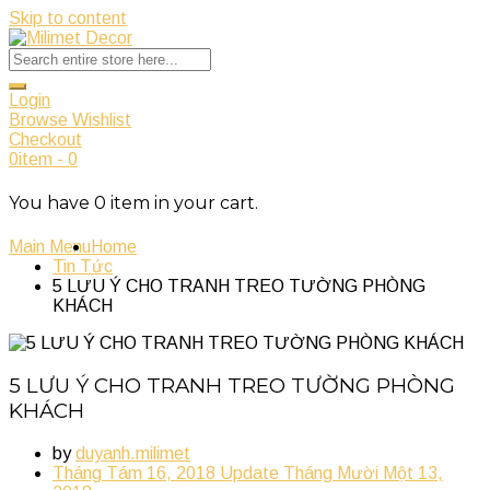
Skip to content
Login
Browse Wishlist
Checkout
0
item
-
0
You have
0
item
in your cart.
Main Menu
Home
Tin Tức
5 LƯU Ý CHO TRANH TREO TƯỜNG PHÒNG
KHÁCH
5 LƯU Ý CHO TRANH TREO TƯỜNG PHÒNG
KHÁCH
by
duyanh.milimet
Tháng Tám 16, 2018
Update
Tháng Mười Một 13,