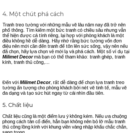
4. Một chút phá cách
Tranh treo tường với những mẫu vẽ lâu năm nay đã trở nên
phổ thông. Tìm kiếm một bức tranh có chiều sâu nhưng vẫn
thể hiện được cá tính riêng, lại hợp với phòng khách là một
điều không hề dễ dàng. Hãy nhớ rằng bức tường vốn đơn
điệu nên mới cần đến tranh để tôn lên sức sống, vậy nên nếu
đã chọn, hãy lựa chọn vẻ mới lạ và phá cách. Một số ví dụ tại
Milimet Decor
mà bạn có thể tham khảo: tranh ghép, tranh
kính, tranh thủ công,…
Đến với
Milimet Decor
, rất dễ dàng để chọn lựa tranh treo
tường ấn tượng cho phòng khách bởi nét vẽ tinh tế, mẫu vẽ
đa dạng và tạo sức hút ngay từ cái nhìn đầu tiên.
5. Chất liệu
Chất liệu cũng là một điểm lưu ý không kém. Nếu ưa chuộng
phong cách tân cổ điển, hẳn bạn không nên bỏ lỡ mẫu tranh
thủ công lồng kính với khung viền vàng nhập khẩu chắc chắn,
sang trọng.